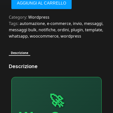
AGGIUNGI AL CARRELLO
Category:
Wordpress
Tags:
automazione
,
e-commerce
,
invio
,
messaggi
,
messaggi bulk
,
notifiche
,
ordini
,
plugin
,
template
,
whatsapp
,
woocommerce
,
wordpress
Descrizione
Descrizione
🚀