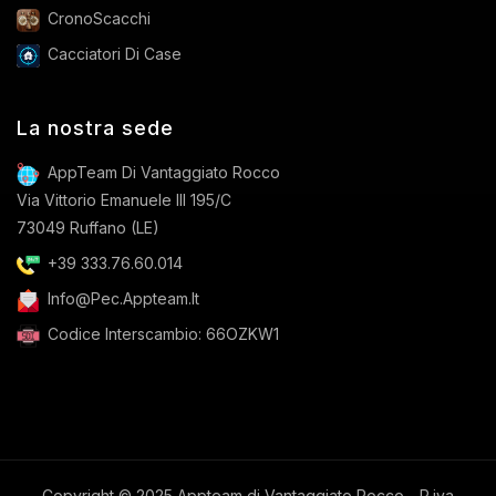
CronoScacchi
Cacciatori Di Case
La nostra sede
AppTeam Di Vantaggiato Rocco
Via Vittorio Emanuele III 195/C
73049 Ruffano (LE)
+39 333.76.60.014
Info@pec.appteam.it
Codice Interscambio: 66OZKW1
Copyright © 2025 Appteam di Vantaggiato Rocco - P.iva