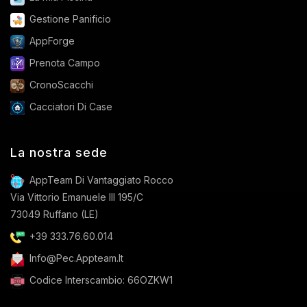
Gestione Panificio
AppForge
Prenota Campo
CronoScacchi
Cacciatori Di Case
La nostra sede
AppTeam Di Vantaggiato Rocco
Via Vittorio Emanuele III 195/C
73049 Ruffano (LE)
+39 333.76.60.014
Info@pec.appteam.it
Codice Interscambio: 66OZKW1