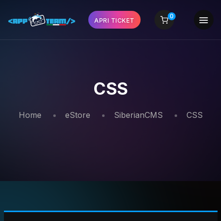
0
APRI TICKET
CSS
Home
eStore
SiberianCMS
CSS