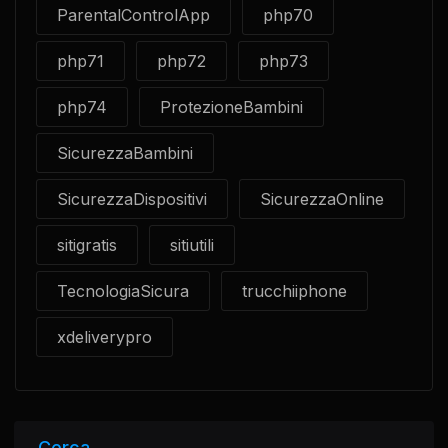
ParentalControlApp
php70
php71
php72
php73
php74
ProtezioneBambini
SicurezzaBambini
SicurezzaDispositivi
SicurezzaOnline
sitigratis
sitiutili
TecnologiaSicura
trucchiiphone
xdeliverypro
Cerca