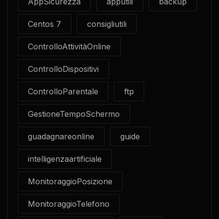
AppSicurezza
apputili
backup
Centos 7
consigliutili
ControlloAttivitàOnline
ControlloDispositivi
ControlloParentale
ftp
GestioneTempoSchermo
guadagnareonline
guide
intelligenzaartificiale
MonitoraggioPosizione
MonitoraggioTelefono